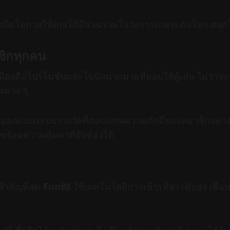
รเปิดโอกาสให้คุณได้มีส่วนร่วมในวงการเกมระดับโลก สนุกไปก
ชิกทุกคน
นื่องคือโปรโมชั่นและโบนัสมากมายที่มอบให้ผู้เล่น ไม่ว่า
สต่าง ๆ
ึงออกแบบระบบรางวัลที่ตอบแทนความภักดีของสมาชิกอย่างยุติธ
พร้อมความคุ้มค่าที่จับต้องได้
สำคัญที่สุด
Fun88
ใช้เทคโนโลยีการเข้ารหัสระดับสูง เพื่อ