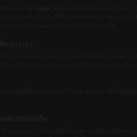
งชีวิตประจำวัน
Fun88
ได้กลายเป็นชื่อที่หลายคนรู้จักแ
้ารางวัลจริง สำหรับผู้ที่ชื่นชอบการเดิมพัน กีฬา หรือคาส
ดับประสบการณ์การเล่นเกม” ของคุณให้เหนือกว่าเดิม
ที่ครบวงจร
ี่ได้รวบรวมเกมหลากหลายประเภทไว้ในที่เดียว ตั้งแต่การเด
่ยนเว็บไซต์ ระบบถูกออกแบบให้ใช้งานง่าย รองรับทั้งคอมพ
อินเทอร์เฟซที่ใช้งานสะดวก เข้าใจง่าย พร้อมกราฟิกที่ทัน
์ระดับสนามจริง
 ที่มอบประสบการณ์การเชียร์แบบสด ๆ เหมือนอยู่ข้างสน