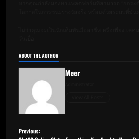
หากคุณกำลังมองหาแพลตฟอร์มที่สามารถ “ยกระดับ
โอกาสในการชนะรางวัลจริง พร้อมด้วยระบบที่มั่น
ไม่ว่าคุณจะเป็นนักเดิมพันมืออาชีพ หรือเพียงแค่
วันเบื่อ
ABOUT THE AUTHOR
Meer
Administrator
View All Posts
P
Previous: