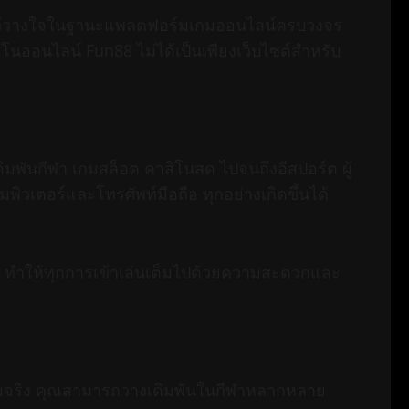
ละไว้วางใจในฐานะแพลตฟอร์มเกมออนไลน์ครบวงจร
ิโนออนไลน์ Fun88 ไม่ได้เป็นเพียงเว็บไซต์สำหรับ
ิมพันกีฬา เกมสล็อต คาสิโนสด ไปจนถึงอีสปอร์ต ผู้
ิวเตอร์และโทรศัพท์มือถือ ทุกอย่างเกิดขึ้นได้
สมัย ทำให้ทุกการเข้าเล่นเต็มไปด้วยความสะดวกและ
ามจริง คุณสามารถวางเดิมพันในกีฬาหลากหลาย