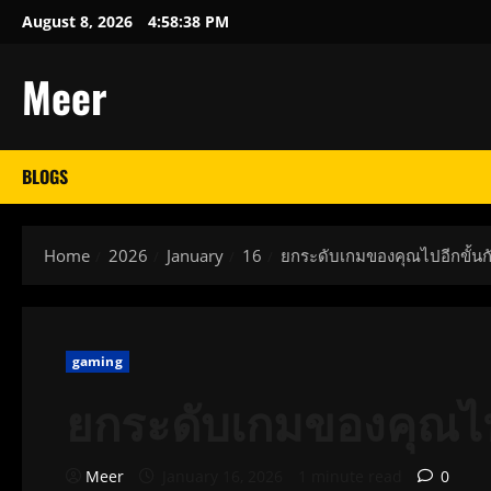
Skip
August 8, 2026
4:58:39 PM
to
content
Meer
BLOGS
Home
2026
January
16
ยกระดับเกมของคุณไปอีกขั้นก
gaming
ยกระดับเกมของคุณไปอ
Meer
January 16, 2026
1 minute read
0