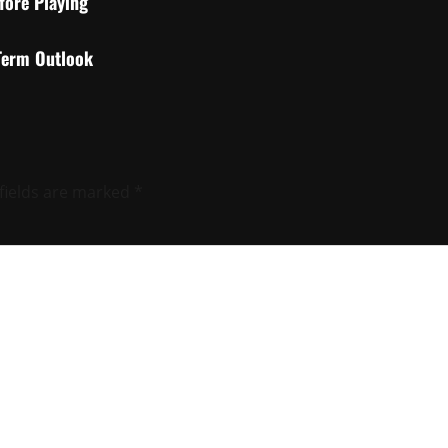
fore Playing
-Term Outlook
fields are marked
*