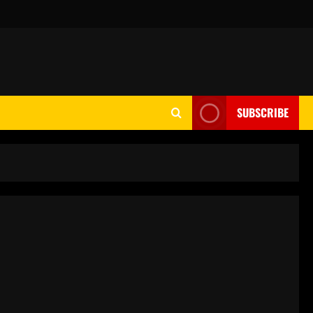
SUBSCRIBE