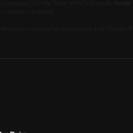
เกมของคุณไปอีกขั้น” ได้อย่างแท้จริง คำตอบคือ
Fun88
คง ปลอดภัย และทันสมัย
คนที่ต้องการความบันเทิงในยามว่าง Fun88 จะทำให้ทุกวินาท